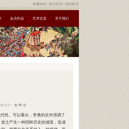
收藏本站
|
设为首页
|
请您留言
家
会员作品
艺术交流
关于我们
 字体大小：
大
中
小
现代性。可以看出，李勇的近作强调了
，使之产生一种回眸历史的感觉，造成