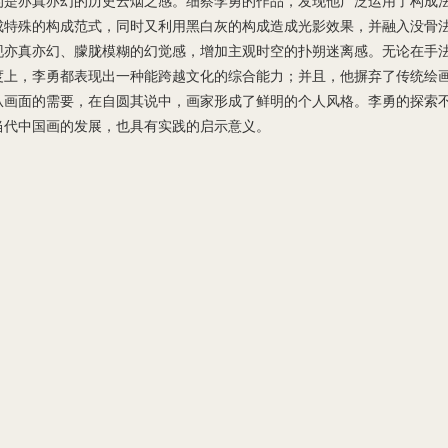
的是亦真亦幻的历史云烟之感。细察李勇的作品，发现他广泛运用了构成
成特殊的构成范式，同时又利用黑白灰的构成造成光影效果，并融入没骨
现亦真亦幻、朦胧模糊的幻觉感，增加主观时空的扑朔迷离感。无论在手
度上，李勇都表现出一种能跨越文化的综合能力；并且，他摒弃了传统绘
从画面的需要，在自圆其说中，画家形成了鲜明的个人风格。李勇的探索
当代中国画的发展，也具有实践的启示意义。