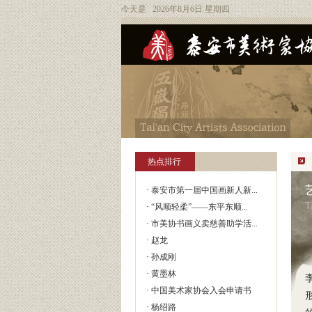
今天是 2026年8月6日 星期四
热点排行
·
泰安市第一届中国画新人新...
·
“风顺轻柔”——东平东顺...
·
市美协书画义卖慈善助学活...
·
赵龙
·
孙成刚
·
黄墨林
·
中国美术家协会入会申请书
·
杨绍路