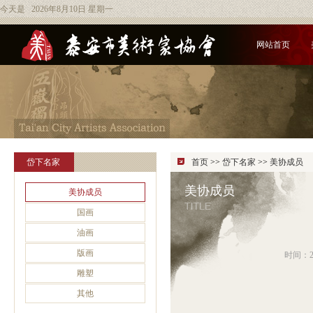
今天是 2026年8月10日 星期一
网站首页
岱下名家
首页
>>
岱下名家
>>
美协成员
美协成员
美协成员
国画
油画
版画
时间：2
雕塑
其他