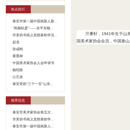
热点排行
·
泰安市第一届中国画新人新...
·
“风顺轻柔”——东平东顺...
亓秉轩，
1941
年生于山
·
市美协书画义卖慈善助学活...
国美术家协会会员，中国泰山
·
赵龙
·
孙成刚
·
黄墨林
·
中国美术家协会入会申请书
·
杨绍路
·
公丕炎
·
泰安美协“三个一百”山东...
推荐信息
·
泰安市美术家协会第五次...
·
市美协书画义卖慈善助学...
·
泰安市第一届中国画新人...